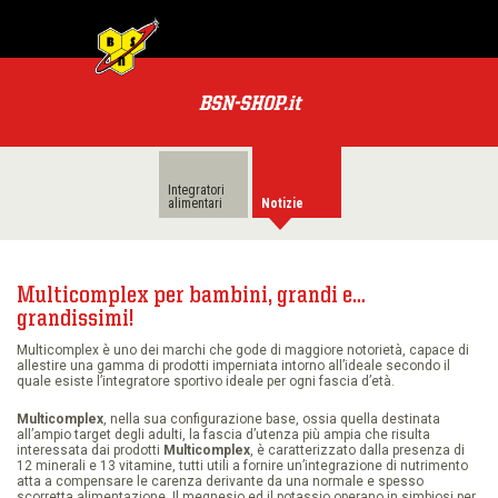
MENU
BSN
PRODOTTI
BSN-SHOP.it
TUTTI
PRODOTTI
Integratori
LE
alimentari
Notizie
CATEGORIE
PACCHETTI
Multicomplex per bambini, grandi e…
grandissimi!
OFFERTE
Multicomplex è uno dei marchi che gode di maggiore notorietà, capace di
SPECIALI
allestire una gamma di prodotti imperniata intorno all’ideale secondo il
quale esiste l’integratore sportivo ideale per ogni fascia d’età.
BSN
Multicomplex
, nella sua configurazione base, ossia quella destinata
PREMI
all’ampio target degli adulti, la fascia d’utenza più ampia che risulta
interessata dai prodotti
Multicomplex
, è caratterizzato dalla presenza di
12 minerali e 13 vitamine, tutti utili a fornire un’integrazione di nutrimento
atta a compensare le carenza derivante da una normale e spesso
POWER
scorretta alimentazione. Il megnesio ed il potassio operano in simbiosi per