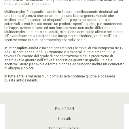
POINTS
tutelare la salute muscolare.
Multicomplex è disponibile anche in flaconi specificamente destinati ad
una fascia d’utenza che appartiene ad una fascia generazionale che
BSN
implica un’età superiore ai cinquant’anni; proprio per questa fetta di
TV
potenziali utenti è stato creato un prodotto specifico, che, pur mantenendo
un’impostazione di base ed una formulazione non molto differente dal
Multicomplex destinato agli adulti, si propone come utile alleato nella lotta
all’invecchiamento, risultando un integratore poliedrico, valido nell’uso
BSN
sportivo come in quello farmacologico tradizionale.
RICETTE
Multicomplex Junior
è invece pensato per i bambini di età compresa tra i 7
ed i 10; contiene taurina, 12 vitamine e 8 minerali, tutti elementi utili a
favorire l’aumento del grado di concentrazione e della produzione di
energia utile quanto nell’attività scolastica quanto in quella ludica e
sportiva. Gusto piacevole e forma giocosa aggiungono inoltre un connotato
di allegria e colore.
In tutte e tre le versioni Multicomplex non contiene glutine e possiede
qualità antiossidanti.
Perchè BSN
Contatti
Condizioni generali