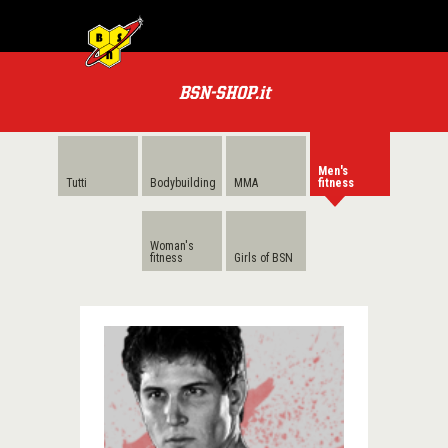
MENU
BSN
PRODOTTI
BSN-SHOP.it
TUTTI
PRODOTTI
Men's
LE
Tutti
Bodybuilding
MMA
fitness
CATEGORIE
PACCHETTI
Woman's
fitness
Girls of BSN
OFFERTE
SPECIALI
BSN
PREMI
POWER