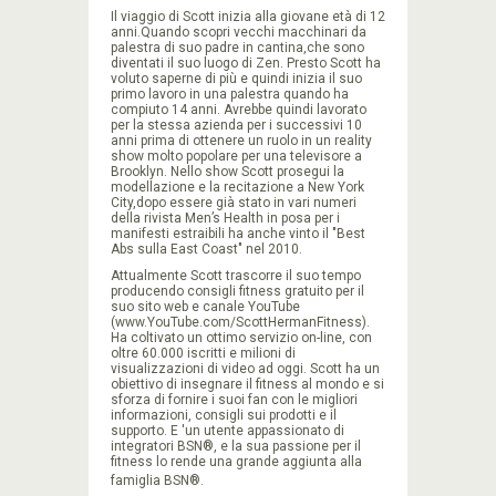
Il viaggio di Scott inizia alla giovane età di 12
anni.Quando scopri vecchi macchinari da
palestra di suo padre in cantina,che sono
diventati il suo luogo di Zen. Presto Scott ha
voluto saperne di più e quindi inizia il suo
primo lavoro in una palestra quando ha
compiuto 14 anni. Avrebbe quindi lavorato
per la stessa azienda per i successivi 10
anni prima di ottenere un ruolo in un reality
show molto popolare per una televisore a
Brooklyn. Nello show Scott prosegui la
modellazione e la recitazione a New York
City,dopo essere già stato in vari numeri
della rivista Men’s Health in posa per i
manifesti estraibili ha anche vinto il "Best
Abs sulla East Coast" nel 2010.
Attualmente Scott trascorre il suo tempo
producendo consigli fitness gratuito per il
suo sito web e canale YouTube
(www.YouTube.com/ScottHermanFitness).
Ha coltivato un ottimo servizio on-line, con
oltre 60.000 iscritti e milioni di
visualizzazioni di video ad oggi. Scott ha un
obiettivo di insegnare il fitness al mondo e si
sforza di fornire i suoi fan con le migliori
informazioni, consigli sui prodotti e il
supporto. E 'un utente appassionato di
integratori BSN®, e la sua passione per il
fitness lo rende una grande aggiunta alla
famiglia BSN
®
.