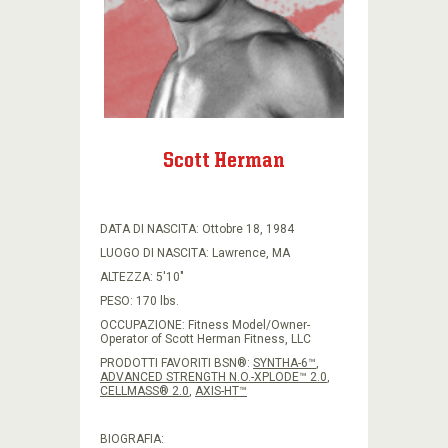
POINTS
BSN
TV
BSN
RICETTE
Scott Herman
DATA DI NASCITA: Ottobre 18, 1984
LUOGO DI NASCITA: Lawrence, MA
ALTEZZA: 5'10"
PESO: 170 lbs.
OCCUPAZIONE: Fitness Model/Owner-
Operator of Scott Herman Fitness, LLC
PRODOTTI FAVORITI BSN®:
SYNTHA-6™
,
ADVANCED STRENGTH N.O.-XPLODE™ 2.0
,
CELLMASS® 2.0
,
AXIS-HT™
BIOGRAFIA: