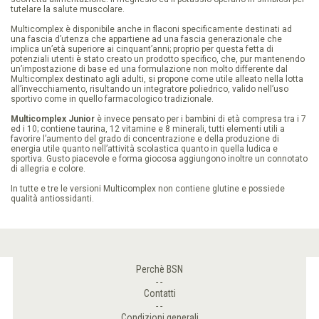
POINTS
tutelare la salute muscolare.
Multicomplex è disponibile anche in flaconi specificamente destinati ad
una fascia d’utenza che appartiene ad una fascia generazionale che
BSN
implica un’età superiore ai cinquant’anni; proprio per questa fetta di
TV
potenziali utenti è stato creato un prodotto specifico, che, pur mantenendo
un’impostazione di base ed una formulazione non molto differente dal
Multicomplex destinato agli adulti, si propone come utile alleato nella lotta
all’invecchiamento, risultando un integratore poliedrico, valido nell’uso
BSN
sportivo come in quello farmacologico tradizionale.
RICETTE
Multicomplex Junior
è invece pensato per i bambini di età compresa tra i 7
ed i 10; contiene taurina, 12 vitamine e 8 minerali, tutti elementi utili a
favorire l’aumento del grado di concentrazione e della produzione di
energia utile quanto nell’attività scolastica quanto in quella ludica e
sportiva. Gusto piacevole e forma giocosa aggiungono inoltre un connotato
di allegria e colore.
In tutte e tre le versioni Multicomplex non contiene glutine e possiede
qualità antiossidanti.
Perchè BSN
Contatti
Condizioni generali