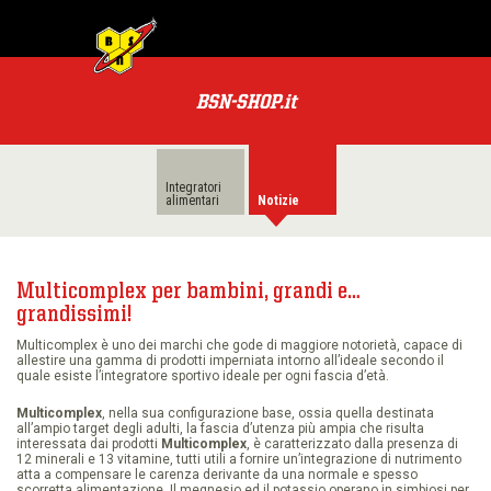
MENU
BSN
PRODOTTI
BSN-SHOP.it
TUTTI
PRODOTTI
Integratori
LE
alimentari
Notizie
CATEGORIE
PACCHETTI
Multicomplex per bambini, grandi e…
grandissimi!
OFFERTE
Multicomplex è uno dei marchi che gode di maggiore notorietà, capace di
SPECIALI
allestire una gamma di prodotti imperniata intorno all’ideale secondo il
quale esiste l’integratore sportivo ideale per ogni fascia d’età.
BSN
Multicomplex
, nella sua configurazione base, ossia quella destinata
PREMI
all’ampio target degli adulti, la fascia d’utenza più ampia che risulta
interessata dai prodotti
Multicomplex
, è caratterizzato dalla presenza di
12 minerali e 13 vitamine, tutti utili a fornire un’integrazione di nutrimento
atta a compensare le carenza derivante da una normale e spesso
POWER
scorretta alimentazione. Il megnesio ed il potassio operano in simbiosi per